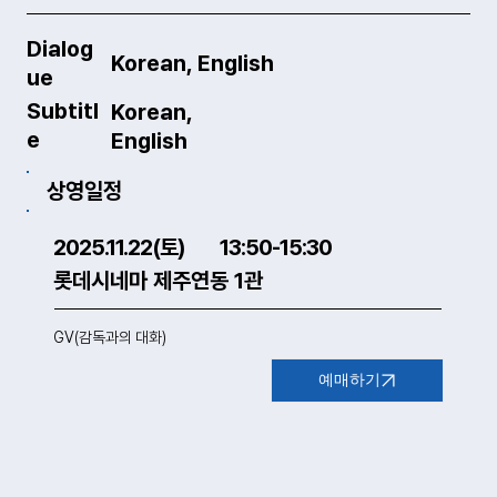
Dialog
Korean, English
ue
Subtitl
Korean,
e
English
상영일정
2025.11.22(토)
13:50-15:30
롯데시네마 제주연동 1관
스틸컷_팔레스타인을두대의카메
스틸컷2_팔
GV(감독과의 대화)
라.jpg
의카메라.jpg
예매하기